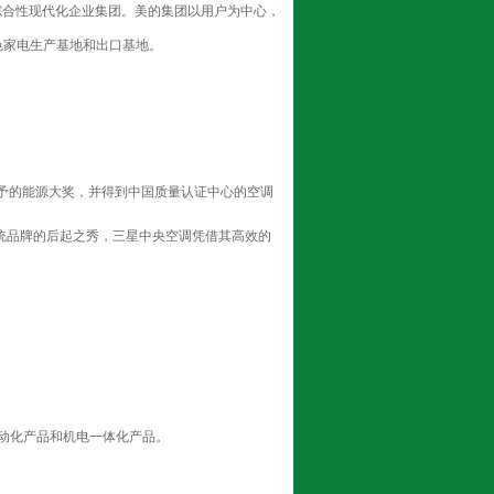
综合性现代化企业集团。美的集团以用户为中心，
色家电生产基地和出口基地。
予的能源大奖，并得到中国质量认证中心的空调
统品牌的后起之秀，三星中央空调凭借其高效的
动化产品和机电一体化产品。