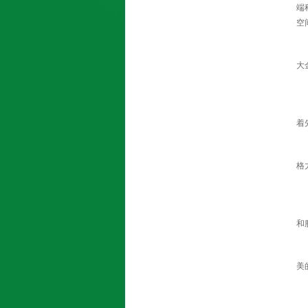
端
空
大
着
格
和
美