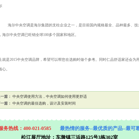
尔
海尔中央空调是海尔集团的支柱企业之一，是目前国内规格最全、品种最多、技
，海尔中央空调已旺销全球
100
多个国家和地区。
上就是
2015
中央空调品牌，希望可以帮您在选购时做个参考。同时仁品舒适家还会为
省心。
上一篇：
中央空调使用方法，中央空调如何使用更舒适
下一篇：
中央空调的最佳选购，设计及安装时间
务热线：400-021-0585
最热情的服务--最优质的产品--最可
松江展厅地址：
车墩镇三浜路125号3栋302室