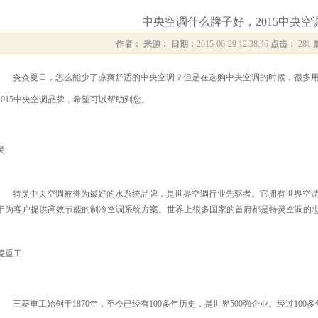
中央空调什么牌子好，2015中央空
作者：
来源：
日期：
2015-06-29 12:38:46
点击：
281
炎炎夏日，怎么能少了凉爽舒适的中央空调？但是在选购中央空调的时候，很多
2015
中央空调品牌，希望可以帮助到您。
灵
特灵中央空调被誉为最好的水系统品牌，是世界空调行业先驱者。它拥有世界空
于为客户提供高效节能的制冷空调系统方案。世界上很多国家的首府都是特灵空调的
菱重工
三菱重工始创于
1870
年，至今已经有
100
多年历史，是世界
500
强企业。经过
100
多