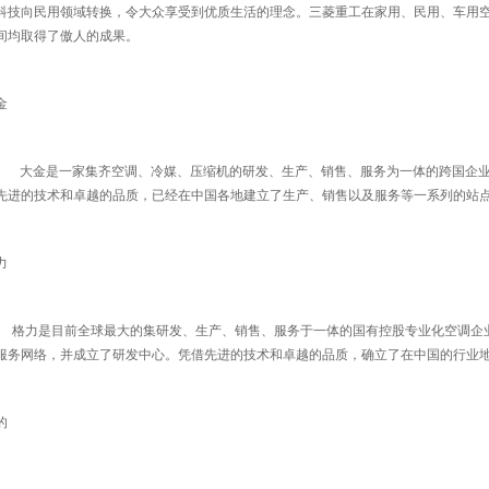
科技向民用领域转换，令大众享受到优质生活的理念。三菱重工在家用、民用、车用
间均取得了傲人的成果。
金
大金是一家集齐空调、冷媒、压缩机的研发、生产、销售、服务为一体的跨国企
先进的技术和卓越的品质，已经在中国各地建立了生产、销售以及服务等一系列的站
力
格力是目前全球最大的集研发、生产、销售、服务于一体的国有控股专业化空调企
服务网络，并成立了研发中心。凭借先进的技术和卓越的品质，确立了在中国的行业
的