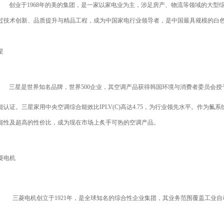
创业于
1968
年的美的集团，是一家以家电业为主，涉足房产、物流等领域的大型
过技术创新、品质提升与精品工程，成为中国家电行业领导者，是中国最具规模的白
星
三星是世界知名品牌，世界
500
企业，其空调产品获得韩国环境与消费者委员会授
能认证。三星家用中央空调综合能效比
IPLV(C)
高达
4.75
，为行业领先水平。作为氟系
能性及超高的性价比，成为现在市场上炙手可热的空调产品。
菱电机
三菱电机创立于
1921
年，是全球知名的综合性企业集团，其业务范围覆盖工业自