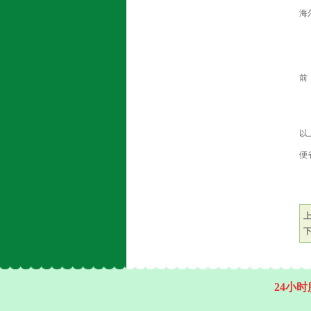
海
前
以
便
24小时服