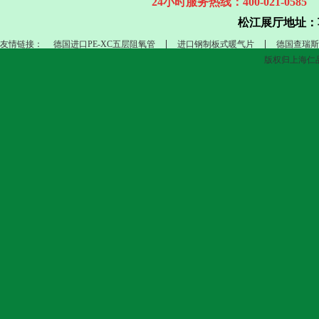
24小时服务热线：400-021-0585
松江展厅地址：
友情链接：
德国进口PE-XC五层阻氧管
进口钢制板式暖气片
德国查瑞斯
版权归上海仁