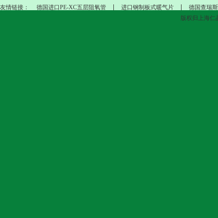
友情链接：
德国进口PE-XC五层阻氧管
进口钢制板式暖气片
德国查瑞斯
版权归上海仁